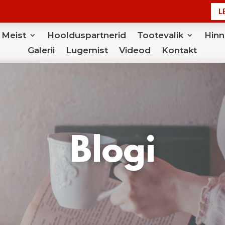
L
Meist
Hoolduspartnerid
Tootevalik
Hinn
Galerii
Lugemist
Videod
Kontakt
Blogi