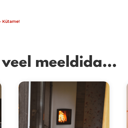
- Kütame!
d veel meeldida…